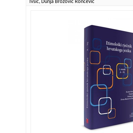
Ivšić, Dunja Brozović Rončević