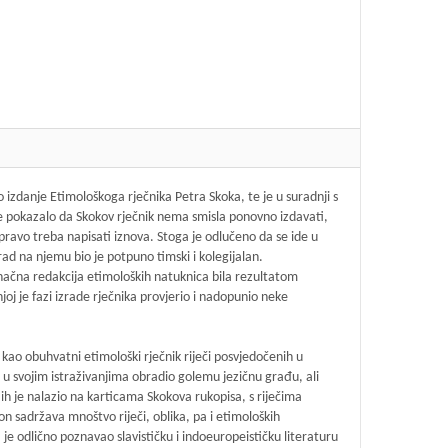
izdanje Etimološkoga rječnika Petra Skoka, te je u suradnji s
se pokazalo da Skokov rječnik nema smisla ponovno izdavati,
apravo treba napisati iznova. Stoga je odlučeno da se ide u
ad na njemu bio je potpuno timski i kolegijalan.
onačna redakcija etimoloških natuknica bila rezultatom
j je fazi izrade rječnika provjerio i nadopunio neke
n kao obuhvatni etimološki rječnik riječi posvjedočenih u
je u svojim istraživanjima obradio golemu jezičnu građu, ali
 ih je nalazio na karticama Skokova rukopisa, s riječima
on sadržava mnoštvo riječi, oblika, pa i etimoloških
a je odlično poznavao slavističku i indoeuropeističku literaturu