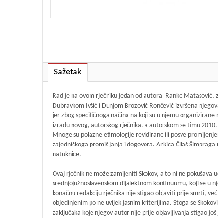
Sažetak
Rad je na ovom rječniku jedan od autora, Ranko Matasović, za
Dubravkom Ivšić i Dunjom Brozović Rončević izvršena njegova 
jer zbog specifičnoga načina na koji su u njemu organizirane n
izradu novog, autorskog rječnika, a autorskom se timu 2010. p
Mnoge su polazne etimologije revidirane ili posve promijenje
zajedničkoga promišljanja i dogovora. Ankica Čilaš Šimpraga 
natuknice.
Ovaj rječnik ne može zamijeniti Skokov, a to ni ne pokušava uč
srednjojužnoslavenskom dijalektnom kontinuumu, koji se u njegov
konačnu redakciju rječnika nije stigao objaviti prije smrti, v
objedinjenim po ne uvijek jasnim kriterijima. Stoga se Skokovi
zaključaka koje njegov autor nije prije objavljivanja stigao jo