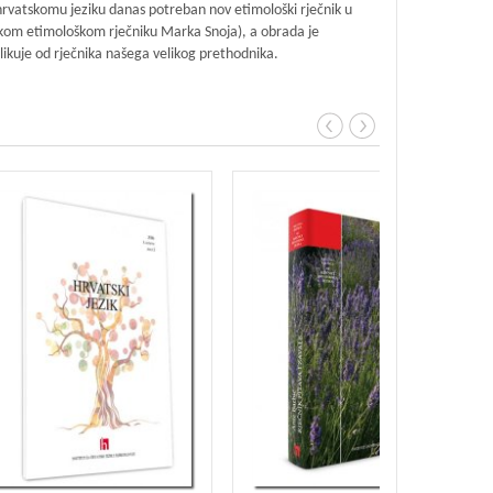
e hrvatskomu jeziku danas potreban nov etimološki rječnik u
nskom etimološkom rječniku Marka Snoja), a obrada je
zlikuje od rječnika našega velikog prethodnika.