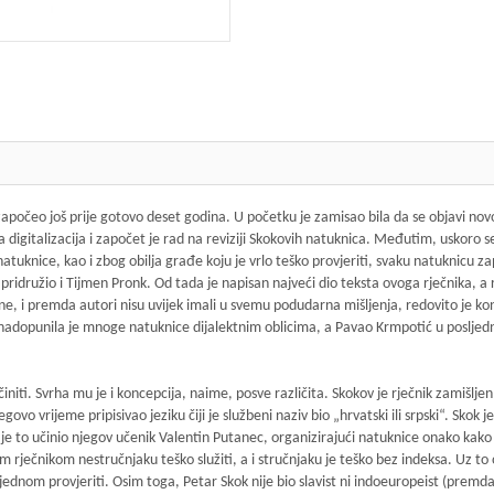
počeo još prije gotovo deset godina. U početku je zamisao bila da se objavi novo 
digitalizacija i započet je rad na reviziji Skokovih natuknica. Međutim, uskoro 
atuknice, kao i zbog obilja građe koju je vrlo teško provjeriti, svaku natuknicu z
ridružio i Tijmen Pronk. Od tada je napisan najveći dio teksta ovoga rječnika, a r
ne, i premda autori nisu uvijek imali u svemu podudarna mišljenja, redovito je k
nadopunila je mnoge natuknice dijalektnim oblicima, a Pavao Krmpotić u posljednjo
initi. Svrha mu je i koncepcija, naime, posve različita. Skokov je rječnik zamišlje
o vrijeme pripisivao jeziku čiji je službeni naziv bio „hrvatski ili srpski“. Skok 
eć je to učinio njegov učenik Valentin Putanec, organizirajući natuknice onako kako
m rječnikom nestručnjaku teško služiti, a i stručnjaku je teško bez indeksa. Uz to 
š jednom provjeriti. Osim toga, Petar Skok nije bio slavist ni indoeuropeist (premd