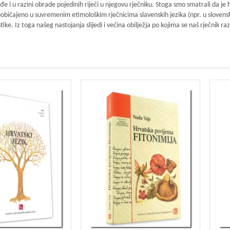
ađe i u razini obrade pojedinih riječi u njegovu rječniku. Stoga smo smatrali da j
 uobičajeno u suvremenim etimološkim rječnicima slavenskih jezika (npr. u slove
e. Iz toga našeg nastojanja slijedi i većina obilježja po kojima se naš rječnik ra