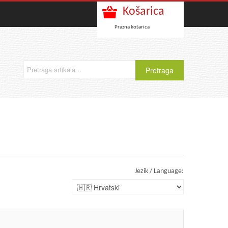
Košarica
Prazna košarica
Jezik / Language: