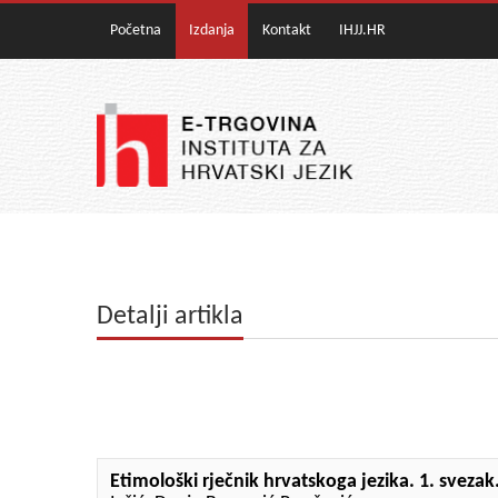
Početna
Izdanja
Kontakt
IHJJ.HR
Detalji artikla
Etimološki rječnik hrvatskoga jezika. 1. svezak.