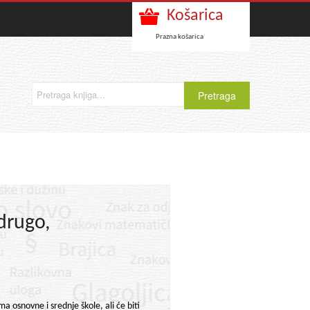
Košarica
Prazna košarica
drugo,
 osnovne i srednje škole, ali će biti