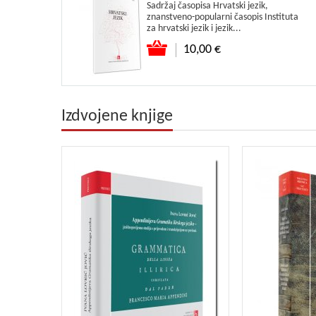
Sadržaj časopisa Hrvatski jezik,
znanstveno-popularni časopis Instituta
za hrvatski jezik i jezik...
Dodaj u košaricu
10,00 €
Izdvojene knjige