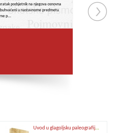
 kratak podsjetnik na njegova osnovna
i obuhvaćeni u nastavnome predmetu
me p...
Uvod u glagoljsku paleografiju 1