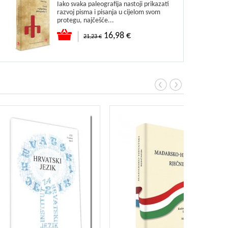
Iako svaka paleografija nastoji prikazati
razvoj pisma i pisanja u cijelom svom
protegu, najčešće...
16,98 €
21,23 €