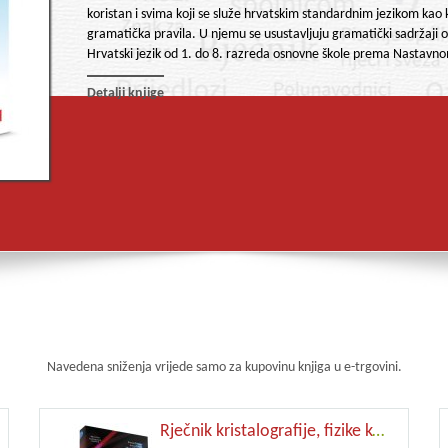
koristan i svima koji se služe hrvatskim standardnim jezikom kao
gramatička pravila. U njemu se usustavljuju gramatički sadržaj
Hrvatski jezik od 1. do 8. razreda osnovne škole prema Nastavno
Detalji knjige
Navedena sniženja vrijede samo za kupovinu knjiga u e-trgovini.
Rječnik kristalografije, fizike kondenzirane tvari i fizike materijala