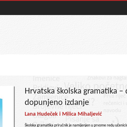
Hrvatska školska gramatika – 
dopunjeno izdanje
Lana Hudeček i Milica Mihaljević
Školska gramatika priručnik je namijenjen u prvome redu učenicima