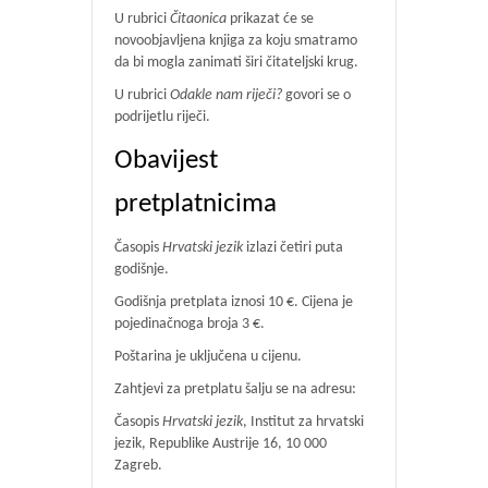
U rubrici
Čitaonica
prikazat će se
novoobjavljena knjiga za koju smatramo
da bi mogla zanimati širi čitateljski krug.
U rubrici
Odakle nam riječi?
govori se o
podrijetlu riječi.
Obavijest
pretplatnicima
Časopis
Hrvatski jezik
izlazi četiri puta
godišnje.
Godišnja pretplata iznosi 10 €. Cijena je
pojedinačnoga broja 3 €.
Poštarina je uključena u cijenu.
Zahtjevi za pretplatu šalju se na adresu:
Časopis
Hrvatski jezik
, Institut za hrvatski
jezik, Republike Austrije 16, 10 000
Zagreb.