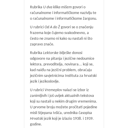
Rubrika
U dva klika mišem
govori o
računalnome i informatičkome nazivlju te
o računalnome i informatičkome žargonu.
U rubrici
Od A do Ž
govori se o značenju
frazema koje čujemo svakodnevno, a
često ne znamo ni kako su nastali ni što
zapravo znače.
Rubrika
Lektorske bilješke
donosi
odgovore na pitanja i jezične nedoumice
lektora, prevoditelja, novinara... koji se,
kad naiđu na jezični problem, obraćaju
jezičnim savjetnicima Instituta za hrvatski
jezik i jezikoslovlje.
U rubrici
Vremeplov
nalazi se izbor iz
zanimljivih i još uvijek aktualnih tekstova
koji su nastali u nekim drugim vremenima.
U prvome broju možete pročitati pojedine
misli Stjepana Ivšića, urednika časopisa
Hrvatski jezik
koji je izlazio 1938. i 1939.
godine.