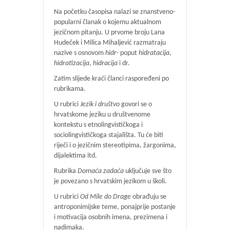
Na početku časopisa nalazi se znanstveno-
popularni članak o kojemu aktualnom
jezičnom pitanju. U prvome broju Lana
Hudeček i Milica Mihaljević razmatraju
nazive s osnovom
hidr-
poput
hidratacija
,
hidratizacija
,
hidracija
i dr.
Zatim slijede kraći članci raspoređeni po
rubrikama.
U rubrici
Jezik i društvo
govori se o
hrvatskome jeziku u društvenome
kontekstu s etnolingvističkoga i
sociolingvističkoga stajališta. Tu će biti
riječi i o jezičnim stereotipima, žargonima,
dijalektima itd.
Rubrika
Domaća zadaća
uključuje sve što
je povezano s hrvatskim jezikom u školi.
U rubrici
Od Mile do Drage
obrađuju se
antroponimijske teme, ponajprije postanje
i motivacija osobnih imena, prezimena i
nadimaka.