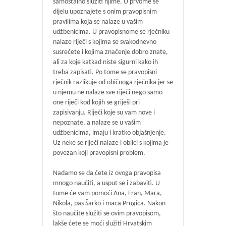
samostalno služiti njime. U prvome se
dijelu upoznajete s onim pravopisnim
pravilima koja se nalaze u vašim
udžbenicima. U pravopisnome se rječniku
nalaze riječi s kojima se svakodnevno
susrećete i kojima značenje dobro znate,
ali za koje katkad niste sigurni kako ih
treba zapisati. Po tome se pravopisni
rječnik razlikuje od običnoga rječnika jer se
u njemu ne nalaze sve riječi nego samo
one riječi kod kojih se griješi pri
zapisivanju. Riječi koje su vam nove i
nepoznate, a nalaze se u vašim
udžbenicima, imaju i kratko objašnjenje.
Uz neke se riječi nalaze i oblici s kojima je
povezan koji pravopisni problem.
Nadamo se da ćete iz ovoga pravopisa
mnogo naučiti, a usput se i zabaviti. U
tome će vam pomoći Ana, Fran, Mara,
Nikola, pas Šarko i maca Prugica. Nakon
što naučite služiti se ovim pravopisom,
lakše ćete se moći služiti Hrvatskim