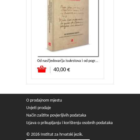
Frazeologija splitskoga govora s rječnicima
Od nasl′jedovan′ja Isukrstova i od pogrde od svijeta – Anonimni dubrovački prijevod
Dodaj u košaricu
Dodaj u koša
8 kn
40,00 €
8,5
10,62 kn
O prodajnom mjestu
Uvjeti prodaje
Način zaštite povjerljivih podataka
Izjava o prikupljanju i korištenju osobnih podataka
© 2026 Institut za hrvatski jezik.