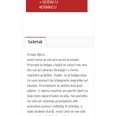
+ DODAJ U
KOŠARICU
Sažetak
Draga djeco,
pred vama je vaš prvi pravi pravopis.
Pravopis je knjiga u kojoj se nalazi sve ono
što vas pri pisanju zbunjuje i u čemu
najčešće griješite. Dakle, to je knjiga koja
će vam pomoći da izbjegnete pogreške pri
pisanju. Pravopisom se služite kad god
pišete. U njemu možete provjeriti riječi za
koje niste sigurni kako se pišu. Na početku
će vam pri služenju pravopisom biti
potrebna pomoć roditelja ili učitelja, a
kako budete stariji, moći ćete se sve više