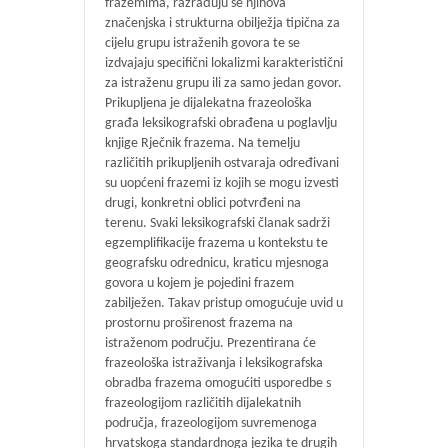
frazemima, razrađuju se njihova
značenjska i strukturna obilježja tipična za
cijelu grupu istraženih govora te se
izdvajaju specifični lokalizmi karakteristični
za istraženu grupu ili za samo jedan govor.
Prikupljena je dijalekatna frazeološka
građa leksikografski obrađena u poglavlju
knjige Rječnik frazema. Na temelju
različitih prikupljenih ostvaraja određivani
su uopćeni frazemi iz kojih se mogu izvesti
drugi, konkretni oblici potvrđeni na
terenu. Svaki leksikografski članak sadrži
egzemplifikacije frazema u kontekstu te
geografsku odrednicu, kraticu mjesnoga
govora u kojem je pojedini frazem
zabilježen. Takav pristup omogućuje uvid u
prostornu proširenost frazema na
istraženom području. Prezentirana će
frazeološka istraživanja i leksikografska
obradba frazema omogućiti usporedbe s
frazeologijom različitih dijalekatnih
područja, frazeologijom suvremenoga
hrvatskoga standardnoga jezika te drugih