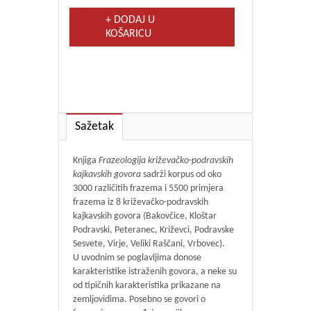
+ DODAJ U
KOŠARICU
Sažetak
Knjiga
Frazeologija križevačko-podravskih
kajkavskih govora
sadrži korpus od oko
3000 različitih frazema i 5500 primjera
frazema iz 8 križevačko-podravskih
kajkavskih govora (Bakovčice, Kloštar
Podravski, Peteranec, Križevci, Podravske
Sesvete, Virje, Veliki Raščani, Vrbovec).
U uvodnim se poglavljima donose
karakteristike istraženih govora, a neke su
od tipičnih karakteristika prikazane na
zemljovidima. Posebno se govori o