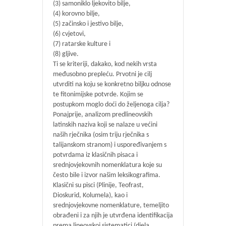
(3) samoniklo ljekovito bilje,
(4) korovno bilje,
(5) začinsko i jestivo bilje,
(6) cvjetovi,
(7) ratarske kulture i
(8) gljive.
Ti se kriteriji, dakako, kod nekih vrsta
međusobno prepleću. Prvotni je cilj
utvrditi na koju se konkretno biljku odnose
te fitonimijske potvrde. Kojim se
postupkom moglo doći do željenoga cilja?
Ponajprije, analizom predlineovskih
latinskih naziva koji se nalaze u većini
naših rječnika (osim triju rječnika s
talijanskom stranom) i uspoređivanjem s
potvrdama iz klasičnih pisaca i
srednjovjekovnih nomenklatura koje su
često bile i izvor našim leksikografima.
Klasični su pisci (Plinije, Teofrast,
Dioskurid, Kolumela), kao i
srednjovjekovne nomenklature, temeljito
obrađeni i za njih je utvrđena identifikacija
prema lineovskoj sistematici (djela