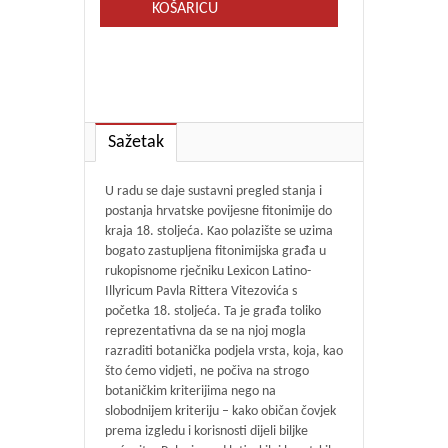
KOŠARICU
Sažetak
U radu se daje sustavni pregled stanja i
postanja hrvatske povijesne fitonimije do
kraja 18. stoljeća. Kao polazište se uzima
bogato zastupljena fitonimijska građa u
rukopisnome rječniku Lexicon Latino-
Illyricum Pavla Rittera Vitezovića s
početka 18. stoljeća. Ta je građa toliko
reprezentativna da se na njoj mogla
razraditi botanička podjela vrsta, koja, kao
što ćemo vidjeti, ne počiva na strogo
botaničkim kriterijima nego na
slobodnijem kriteriju – kako običan čovjek
prema izgledu i korisnosti dijeli biljke