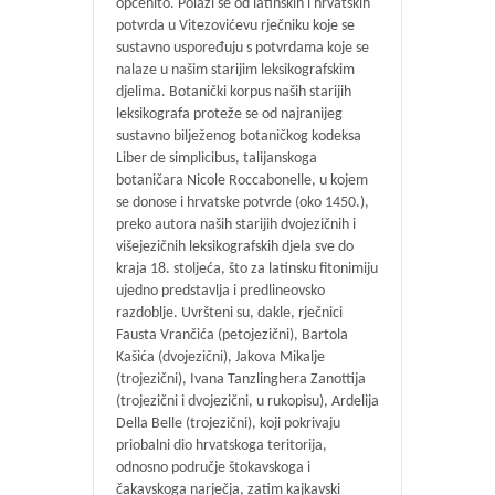
općenito. Polazi se od latinskih i hrvatskih
potvrda u Vitezovićevu rječniku koje se
sustavno uspoređuju s potvrdama koje se
nalaze u našim starijim leksikografskim
djelima. Botanički korpus naših starijih
leksikografa proteže se od najranijeg
sustavno bilježenog botaničkog kodeksa
Liber de simplicibus, talijanskoga
botaničara Nicole Roccabonelle, u kojem
se donose i hrvatske potvrde (oko 1450.),
preko autora naših starijih dvojezičnih i
višejezičnih leksikografskih djela sve do
kraja 18. stoljeća, što za latinsku fitonimiju
ujedno predstavlja i predlineovsko
razdoblje. Uvršteni su, dakle, rječnici
Fausta Vrančića (petojezični), Bartola
Kašića (dvojezični), Jakova Mikalje
(trojezični), Ivana Tanzlinghera Zanottija
(trojezični i dvojezični, u rukopisu), Ardelija
Della Belle (trojezični), koji pokrivaju
priobalni dio hrvatskoga teritorija,
odnosno područje štokavskoga i
čakavskoga narječja, zatim kajkavski