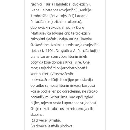
rječnici – Jurja Habdelića (dvojezični),
Ivana Belostenca (dvojezični), Andrije
Jambrešića (četverojezični) i Adama
Patačića (trojezični, u rukopisu),
dubrovački rukopisni rječnik Đure
Matijaševića (dvojezični) te trojezični
rukopisni rječnici Josipa Jurina, ikavske
štokavštine. Iznimku predstavlja dvojezični
rječnik iz 1901. Dragutina A. Parčića koji je
u analizu uvršten zbog fitonimijskih
potvrda koje donosi s Krka i šire. One
mogu svjedočiti o vjerodostojnosti i
kontinuitetu Vitezovićevih
potvrda.Središnji dio knjige predstavlja
obradbu samoga fitonimijskoga korpusa
koji je podijeljen po određenim, ne strogo
botaničkim, kriterijima, kao opći izgled
biljke, mjesto rasta i uporabna vrijednost,
što je rezultiralo s osam referencijalnih
skupina:
(1) drveće i grmlje,
(2) drveće jestivih plodova,