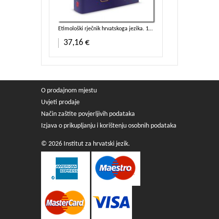
Izražavanje posljedičnih odnosa u hrvatskome standardnom jeziku
Etimološki rječnik hrvatskoga jezika. 1. svezak. A – Nj.
Hrvatski jezik br
Dodaj u košaricu
3 kn
37,16 €
2,6
O prodajnom mjestu
Uvjeti prodaje
Način zaštite povjerljivih podataka
Izjava o prikupljanju i korištenju osobnih podataka
© 2026 Institut za hrvatski jezik.