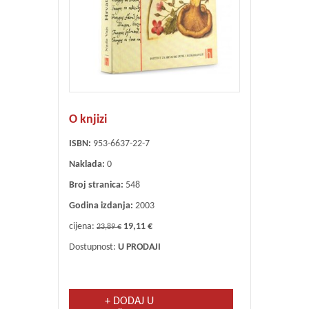
O knjizi
ISBN:
953-6637-22-7
Naklada:
0
Broj stranica:
548
Godina izdanja:
2003
cijena:
19,11 €
23,89 €
Dostupnost:
U PRODAJI
+ DODAJ U