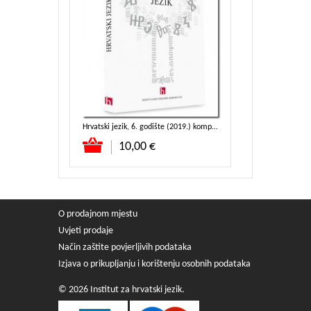
ta
Hrvatski jezik, 6. godište (2019.) komplet
Hrvatski dijalek
Dodaj u koša
3 kn
10,00 €
3,98 
O prodajnom mjestu
Uvjeti prodaje
Način zaštite povjerljivih podataka
Izjava o prikupljanju i korištenju osobnih podataka
© 2026 Institut za hrvatski jezik.