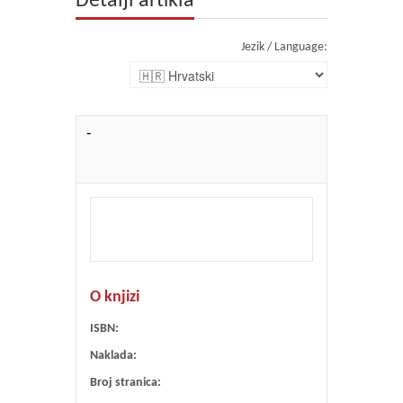
Detalji artikla
Jezik / Language:
-
O knjizi
ISBN:
Naklada:
Broj stranica: