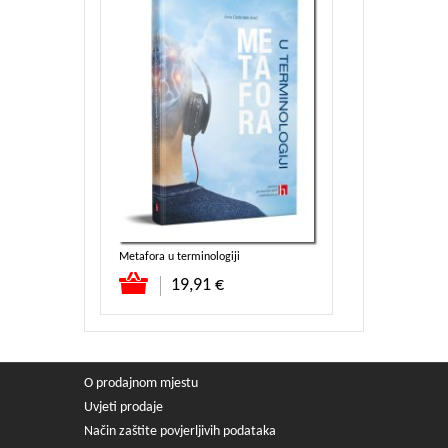
Metafora u terminologiji
BERNARDINOV 
Dodaj u košaricu
19,91 €
26,
O prodajnom mjestu
Uvjeti prodaje
Način zaštite povjerljivih podataka