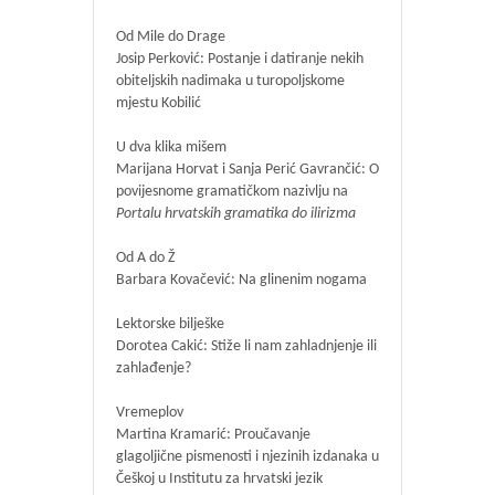
Od Mile do Drage
Josip Perković: Postanje i datiranje nekih
obiteljskih nadimaka u turopoljskome
mjestu Kobilić
U dva klika mišem
Marijana Horvat i Sanja Perić Gavrančić: O
povijesnome gramatičkom nazivlju na
Portalu hrvatskih gramatika do ilirizma
Od A do Ž
Barbara Kovačević: Na glinenim nogama
Lektorske bilješke
Dorotea Cakić: Stiže li nam zahladnjenje ili
zahlađenje?
Vremeplov
Martina Kramarić: Proučavanje
glagoljične pismenosti i njezinih izdanaka u
Češkoj u Institutu za hrvatski jezik