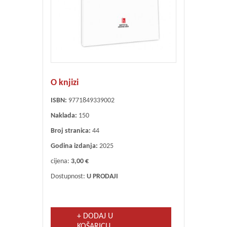
O knjizi
ISBN:
9771849339002
Naklada:
150
Broj stranica:
44
Godina izdanja:
2025
cijena:
3,00 €
Dostupnost:
U PRODAJI
+ DODAJ U
KOŠARICU