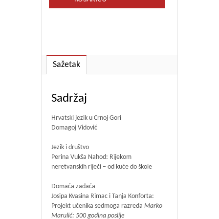
Sažetak
Sadržaj
Hrvatski jezik u Crnoj Gori
Domagoj Vidović
Jezik i društvo
Perina Vukša Nahod: Rijekom
neretvanskih riječi – od kuće do škole
Domaća zadaća
Josipa Kvasina Rimac i Tanja Konforta:
Projekt učenika sedmoga razreda
Marko
Marulić: 500 godina poslije