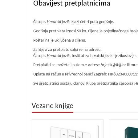
Obavijest pretplatnicima
Časopis
Hrvatski jezik
izlazi četiri puta godišnje.
Godišnja pretplata iznosi 60 kn. Cijena je pojedinačnoga broj
Poštarina je uključena u cijenu.
Zahtjevi za pretplatu šalju se na adresu:
Časopis
Hrvatski jezik
, Institut za hrvatski jezik i jezikoslovl
Pretplatiti se možete i putem e-adrese
hrjezik@ihjj.hr
ili mr
Uplate na račun u Privrednoj banci Zagreb: HR602340009111
Svi pretplatnici postaju članovi Kluba pretplatnika časopisa
Hr
Vezane knjige