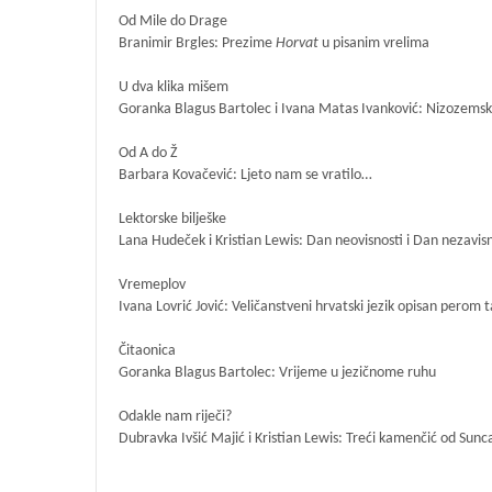
Od Mile do Drage
Branimir Brgles: Prezime
Horvat
u pisanim vrelima
U dva klika mišem
Goranka Blagus Bartolec i Ivana Matas Ivanković: Nizozemski j
Od A do Ž
Barbara Kovačević: Ljeto nam se vratilo…
Lektorske bilješke
Lana Hudeček i Kristian Lewis: Dan neovisnosti i Dan nezavisn
Vremeplov
Ivana Lovrić Jović: Veličanstveni hrvatski jezik opisan pero
Čitaonica
Goranka Blagus Bartolec: Vrijeme u jezičnome ruhu
Odakle nam riječi?
Dubravka Ivšić Majić i Kristian Lewis: Treći kamenčić od Sunc