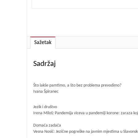
Sažetak
Sadržaj
Što lakše pamtimo, a što bez problema prevodimo?
Ivana Špiranec
Jezik i društvo
Irena Miloš: Pandemija viceva u pandemiji korone: zaraza ko
Domaća zadaća
Vesna Nosić: Jezične pogreške na javnim mjestima u Slavon