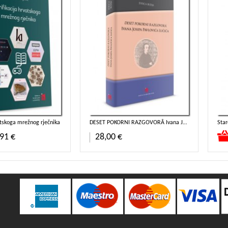
vatskoga mrežnog rječnika
DESET POKORNI RAZGOVORĀ Ivana Josipa Pavlovića Lučića
Star
ricu
Dodaj u košaricu
91 €
28,00 €