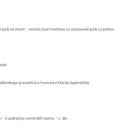
ezik na mreži – mrežni izvori Instituta za nizozemski jezik u Leidenu
osti
m talijanskoga gramatičara Francesca Marije Appendinija
a –
O podrijetlu svemirskih naziva – 1. dio