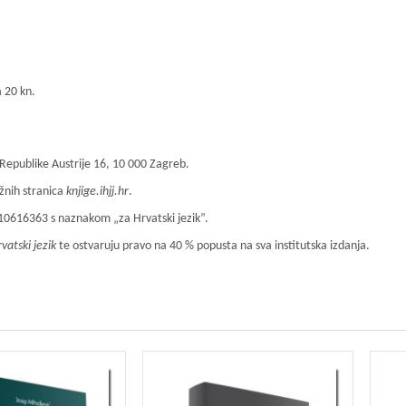
a 20 kn.
je, Republike Austrije 16, 10 000 Zagreb.
ežnih stranica
knjige.ihjj.hr
.
0616363 s naznakom „za Hrvatski jezik”.
vatski jezik
te ostvaruju pravo na 40 % popusta na sva institutska izdanja.