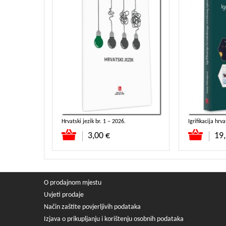
Hrvatski jezik, 10. godište (2023.) komplet
Hrvatski jezik br. 1 – 2026.
Igrifikacija hr
Dodaj u košaricu
Dodaj u koša
3,00 €
19,
O prodajnom mjestu
Uvjeti prodaje
Način zaštite povjerljivih podataka
Izjava o prikupljanju i korištenju osobnih podataka