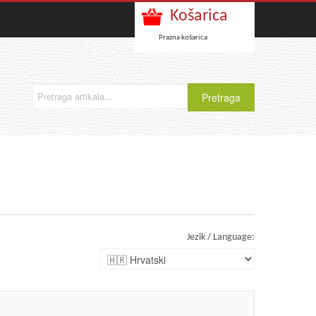
Košarica
Prazna košarica
Jezik / Language: