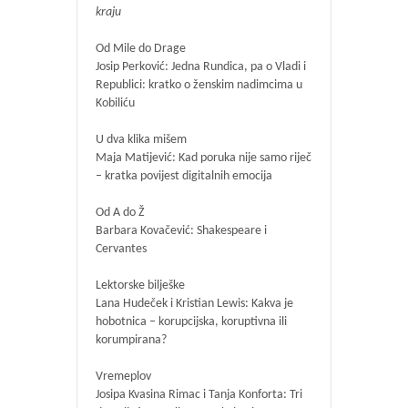
kraju
Od Mile do Drage
Josip Perković: Jedna Rundica, pa o Vladi i
Republici: kratko o ženskim nadimcima u
Kobiliću
U dva klika mišem
Maja Matijević: Kad poruka nije samo riječ
– kratka povijest digitalnih emocija
Od A do Ž
Barbara Kovačević: Shakespeare i
Cervantes
Lektorske bilješke
Lana Hudeček i Kristian Lewis: Kakva je
hobotnica – korupcijska, koruptivna ili
korumpirana?
Vremeplov
Josipa Kvasina Rimac i Tanja Konforta: Tri