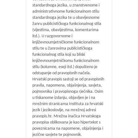
standardnoga jezika, u znanstvenome i
administrativnome funkcionalnom stilu
standardnoga jezika te u obavijesnome
žanru publicističkoga funkcionalnog stila
(vijestima, obavijestima, komentarima
itd.). U razgovornome i
književnoumjetničkome funkcionalnom
stilu te u žanrovima publicističkoga
funkcionalnog stila koji su bliski
književnoumjetničkomu funkcionalnom
stilu (kolumne, eseji itd.) dopušteno je
odstupanje od pravopisnih načela.
Hrvatski pravopis sastoji se od pravopisnih
pravila, napomena, objašnjenja, savjeta,
pojmovnika i pravopisnoga rječnika. Osim
u tiskanome izdanju, objavljen je i na
mrežnim stranicama Instituta za hrvatski
jezik i jezikoslovlje, na mrežnoj adresi
pravopis.hr. Mrežna inačica Hrvatskoga
pravopisa oblikovana je kao hipertekst s
poveznicama na napomene, objašnjenja i
jezične savjete te pojmovnik.