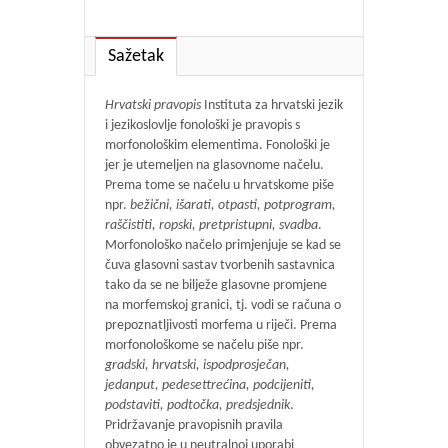
Sažetak
Hrvatski pravopis
Instituta za hrvatski jezik
i jezikoslovlje fonološki je pravopis s
morfonološkim elementima. Fonološki je
jer je utemeljen na glasovnome načelu.
Prema tome se načelu u hrvatskome piše
npr.
bežični, išarati, otpasti, potprogram,
raščistiti, ropski, pretpristupni, svadba
.
Morfonološko načelo primjenjuje se kad se
čuva glasovni sastav tvorbenih sastavnica
tako da se ne bilježe glasovne promjene
na morfemskoj granici, tj. vodi se računa o
prepoznatljivosti morfema u riječi. Prema
morfonološkome se načelu piše npr.
gradski, hrvatski, ispodprosječan,
jedanput, pedesettrećina, podcijeniti,
podstaviti, podtočka, predsjednik
.
Pridržavanje pravopisnih pravila
obvezatno je u neutralnoj uporabi