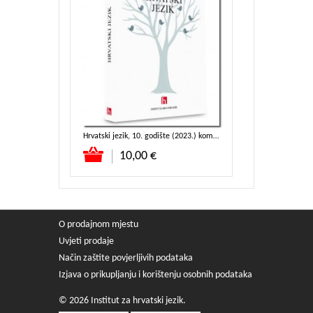
iju 1
Hrvatski jezik, 10. godište (2023.) komplet
Dodaj u košaricu
Dodaj u koša
8 kn
10,00 €
28,00 €
O prodajnom mjestu
Uvjeti prodaje
Način zaštite povjerljivih podataka
Izjava o prikupljanju i korištenju osobnih podataka
© 2026 Institut za hrvatski jezik.