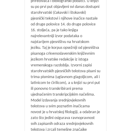
priređivača i bibliografski podatci. U knjizi
su po prvi put objavljeni svi danas dostupni
starohrvatski (čakavski i štokavski)
pjesnički tekstovi i njihove inačice nastale
od druge polovice 14. do druge polovice
16. stoljeća, pa je tako knjiga
najrelevantniji izvor podataka o
najstarijem pjesništvu na hrvatskom
jeziku. Taj je korpus opsežniji od pjesništva
pisanoga crkvenoslavenskim književnim
jezikom hrvatske redakcije iz istoga
vremenskoga razdoblja. Izvorni zapisi
starohrvatskih pjesničkih tekstova pisani su
trima pismima (uglavnom glagoljicom, ali i
latinicom te ćirilicom), a u knjizi su prvi put
ili ponovno transkribirani prema
ujednačenim transkripcijskim načelima.
Model izdavanja srednjovjekovnih
tekstova u svim poznatim inačicama
novost je u hrvatskoj filologiji, a odabran je
zato što jedini osigurava ravnopravnost
svih zapisanih odraza srednjovjekovnih
tekstova i zrcali temeljne značajke