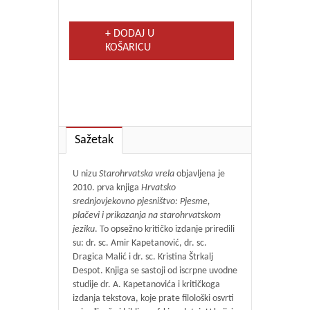
+ DODAJ U
KOŠARICU
Sažetak
U nizu
Starohrvatska vrela
objavljena je
2010. prva knjiga
Hrvatsko
srednjovjekovno pjesništvo: Pjesme,
plačevi i prikazanja na starohrvatskom
jeziku
. To opsežno kritičko izdanje priredili
su: dr. sc. Amir Kapetanović, dr. sc.
Dragica Malić i dr. sc. Kristina Štrkalj
Despot. Knjiga se sastoji od iscrpne uvodne
studije dr. A. Kapetanovića i kritičkoga
izdanja tekstova, koje prate filološki osvrti