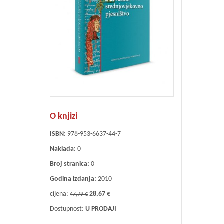
O knjizi
ISBN:
978-953-6637-44-7
Naklada:
0
Broj stranica:
0
Godina izdanja:
2010
cijena:
28,67 €
47,79 €
Dostupnost:
U PRODAJI