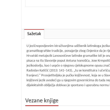
Sažetak
U jezičnopovijesnim istraživanjima udžbenik latinskoga jezika
gramatikografske tradicije, ponajprije zbog činjenice da je rij
Hrvatski metajezik Lanosovićeve latinske gramatike isti je ona
pisaca na tlu Slavonije poput Antuna Ivanošića, Jose Krmpotić
jezikoslovlju, kao i uopće o njegovu cjelokupnome opusu znači 
Radoslav Katičić (2013: 141–143), „tu se konstituira i učvršću
franjevci.“ Prosvjetiteljska je pučka književnost, koja se u Sla
književni jezik uvodeći ga u njegovim govornicima do tada nepo
dijalektalnih obilježja dobivao je spontano i uporabnu normu 
Vezane knjige