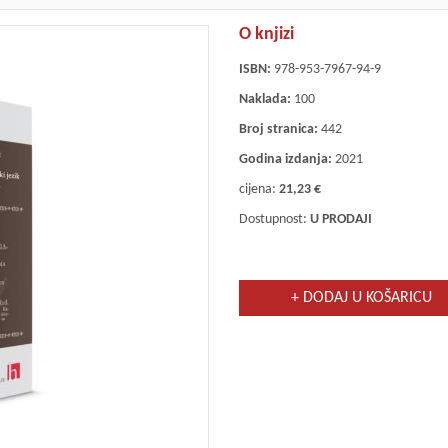
O knjizi
ISBN:
978-953-7967-94-9
Naklada:
100
Broj stranica:
442
Godina izdanja:
2021
cijena:
21,23 €
Dostupnost:
U PRODAJI
+ DODAJ U KOŠARICU