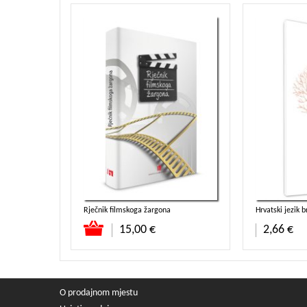
Rječnik filmskoga žargona
Hrvatski jezik b
Dodaj u košaricu
Dodaj u koša
15,00 €
2,66 €
O prodajnom mjestu