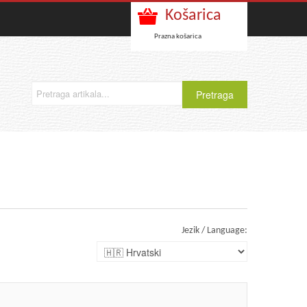
Košarica
Prazna košarica
Jezik / Language: