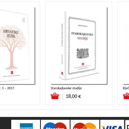
r. 1 – 2017.
Starokajkavske studije
ricu
Dodaj u košaricu
Do
18,00 €