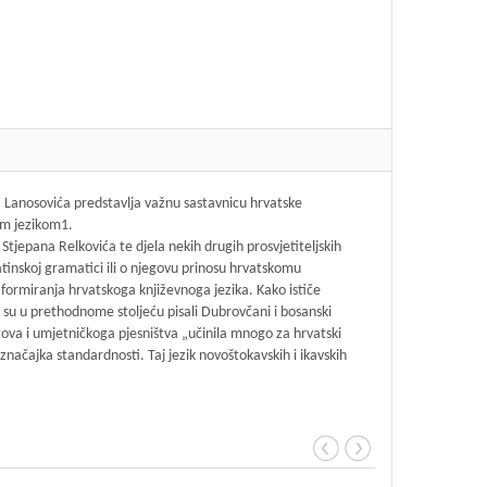
na Lanosovića predstavlja važnu sastavnicu hrvatske
kim jezikom1.
 Stjepana Relkovića te djela nekih drugih prosvjetiteljskih
tinskoj gramatici ili o njegovu prinosu hrvatskomu
u formiranja hrvatskoga književnoga jezika. Kako ističe
o su u prethodnome stoljeću pisali Dubrovčani i bosanski
ekstova i umjetničkoga pjesništva „učinila mnogo za hrvatski
značajka standardnosti. Taj jezik novoštokavskih i ikavskih