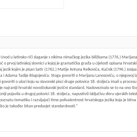
 Uvod u latinsko riči slaganje s nikima nimačkog jezika biližkama (1776.) Marija
eč o prvoj latinskoj slovnici u kojoj je gramatička građa u cijelosti opisana hrvats
j jezik kojim je pisan Satir (1762.) Matije Antuna Relkovića, Kućnik (1796.) Josipa
a i Adama Tadije Blagojevića. Stoga govoriti o Marijanu Lanosoviću, o njegovoj la
govoriti o ulozi koju su slavonski pisci druge polovice 18. stoljeća imali u proces
je najraniji hrvatski novoštokavski jezični standard. Nadovezivalo se to na ono št
voniji pojavila u drugoj polovici 18. stoljeća, napustivši isključivu sferu vjerskih t
znatu tematiku i razvijajući time polivalentnost hrvatskoga jezika koja je bitna 
što je također bitan preduvjet standardnosti.“