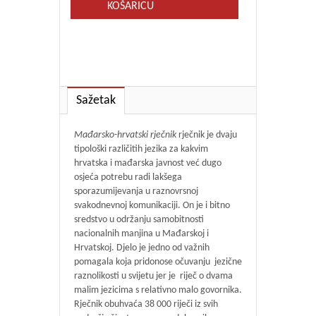
KOŠARICU
Sažetak
Mađarsko-hrvatski rječnik
rječnik je dvaju
tipološki različitih jezika za kakvim
hrvatska i mađarska javnost već dugo
osjeća potrebu radi lakšega
sporazumijevanja u raznovrsnoj
svakodnevnoj komunikaciji. On je i bitno
sredstvo u održanju samobitnosti
nacionalnih manjina u Mađarskoj i
Hrvatskoj. Djelo je jedno od važnih
pomagala koja pridonose očuvanju jezične
raznolikosti u svijetu jer je riječ o dvama
malim jezicima s relativno malo go­vornika.
Rječnik obuhvaća 38 000 riječi iz svih