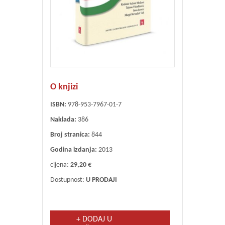
O knjizi
ISBN:
978-953-7967-01-7
Naklada:
386
Broj stranica:
844
Godina izdanja:
2013
cijena:
29,20 €
Dostupnost:
U PRODAJI
+ DODAJ U