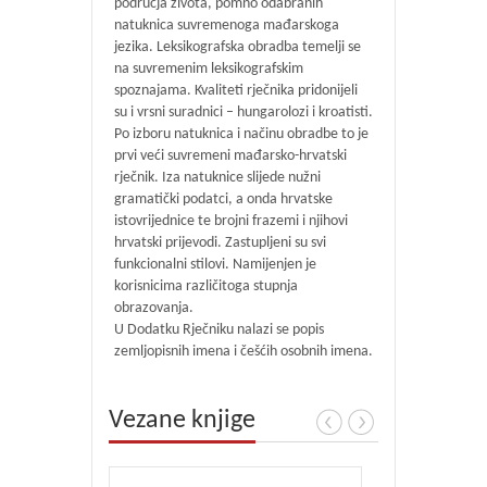
područja života, pomno odabranih
natuknica suvremenoga mađarskoga
jezika. Leksikografska obradba temelji se
na suvremenim leksikografskim
spoznajama. Kvaliteti rječnika prido­nijeli
su i vrsni suradnici – hungarolozi i kroatisti.
Po izboru natuknica i načinu obradbe to je
prvi veći suvremeni mađarsko-hrvatski
rječnik. Iza natuknice slijede nužni
gramatički podatci, a onda hrvatske
istovrijednice te broj­ni frazemi i njihovi
hrvatski prijevodi. Zastupljeni su svi
funkcionalni stilovi. Namijenjen je
korisnicima različitoga stupnja
obrazovanja.
U Dodatku Rječniku nalazi se popis
zemljopisnih imena i češćih osobnih imena.
Vezane knjige