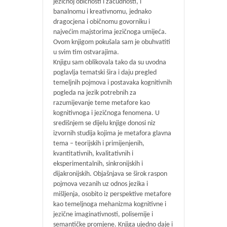
jezičnoj običnosti i začudnosti, i
banalnomu i kreativnomu, jednako
dragocjena i običnomu govorniku i
najvećim majstorima jezičnoga umijeća.
Ovom knjigom pokušala sam je obuhvatiti
u svim tim ostvarajima.
Knjigu sam oblikovala tako da su uvodna
poglavlja tematski šira i daju pregled
temeljnih pojmova i postavaka kognitivnih
pogleda na jezik potrebnih za
razumijevanje teme metafore kao
kognitivnoga i jezičnoga fenomena. U
središnjem se dijelu knjige donosi niz
izvornih studija kojima je metafora glavna
tema – teorijskih i primijenjenih,
kvantitativnih, kvalitativnih i
eksperimentalnih, sinkronijskih i
dijakronijskih. Objašnjava se širok raspon
pojmova vezanih uz odnos jezika i
mišljenja, osobito iz perspektive metafore
kao temeljnoga mehanizma kognitivne i
jezične imaginativnosti, polisemije i
semantičke promjene. Knjiga ujedno daje i