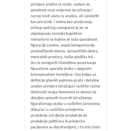
primjere analize te može, nadam se,
potaknuti nove smjerove istraživanja i
razvoj novih alata za analizu, ali i poslužiti
kao priručnik. I onima bez predznanja,
pristup sadržaju omogućen je jer se
objašnjavaju temeljni kognitivni
mehanizmi na kojima se naša sposobnost
figuracije zasniva, poput kategorizacije,
predodžbenih shema, semantičkih okvira,
mentalnih prostora, točke gledišta itd.,
što će omogućiti čitateljima povezivanje
figurativne uporabe jezika s njegovim
konceptualnim temeljima. Ova knjiga uz
definicije glavnih pojmova pruža i detaljne
analize primjera istražujući različite razine
složenosti ovoga fenomena te donosi niz
detaljno opisanih izvornih istraživanja
figurativnoga jezika u različitim žanrovima
diskursa i u različitim primjerima
produkcije (od dječje produkcije do
produkcije političara ili primjerice
pacijenata sa shizofrenijom), i to vrlo često