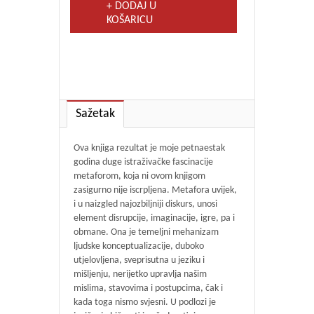
+ DODAJ U
KOŠARICU
Sažetak
Ova knjiga rezultat je moje petnaestak
godina duge istraživačke fascinacije
metaforom, koja ni ovom knjigom
zasigurno nije iscrpljena. Metafora uvijek,
i u naizgled najozbiljniji diskurs, unosi
element disrupcije, imaginacije, igre, pa i
obmane. Ona je temeljni mehanizam
ljudske konceptualizacije, duboko
utjelovljena, sveprisutna u jeziku i
mišljenju, nerijetko upravlja našim
mislima, stavovima i postupcima, čak i
kada toga nismo svjesni. U podlozi je