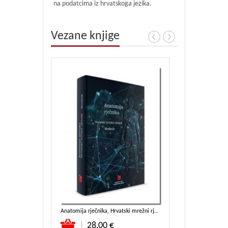
na podatcima iz hrvatskoga jezika.
Vezane knjige
Anatomija rječnika, Hrvatski mrežni rječnik – Mrežnik
Govori Makarsk
Dodaj u košaricu
Dodaj u koša
28,00 €
20,