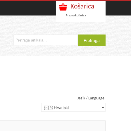
Košarica
Prazna košarica
Jezik / Language: