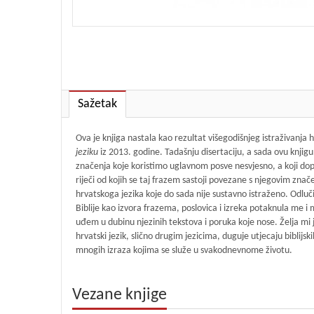
Sažetak
Ova je knjiga nastala kao rezultat višegodišnjeg istraživanja h
jeziku
iz 2013. godine. Tadašnju disertaciju, a sada ovu knjig
značenja koje koristimo uglavnom posve nesvjesno, a koji dopri
riječi od kojih se taj frazem sastoji povezane s njegovim znač
hrvatskoga jezika koje do sada nije sustavno istraženo. Odlu
Biblije kao izvora frazema, poslovica i izreka potaknula me i m
uđem u dubinu njezinih tekstova i poruka koje nose. Želja mi j
hrvatski jezik, slično drugim jezicima, duguje utjecaju biblijs
mnogih izraza kojima se služe u svakodnevnome životu.
Vezane knjige