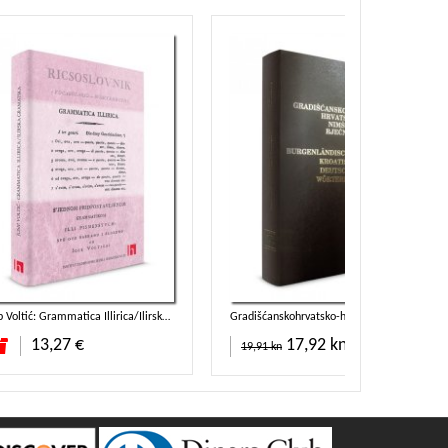
Josip Voltić: Grammatica Illirica/Ilirska gramatika
Gradišćanskohrvatsko-hrvatsko-nimški rječnik
daj u košaricu
13,27 €
17,92 kn
19,91 kn