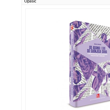
Opašić