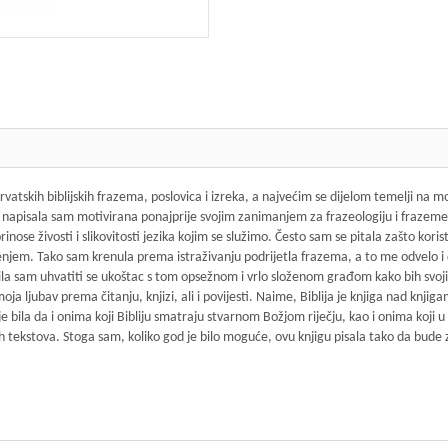
rvatskih biblijskih frazema, poslovica i izreka, a najvećim se dijelom temelji na mo
u napisala sam motivirana ponajprije svojim zanimanjem za frazeologiju i frazeme. 
nose živosti i slikovitosti jezika kojim se služimo. Često sam se pitala zašto kor
enjem. Tako sam krenula prema istraživanju podrijetla frazema, a to me odvelo i do
čila sam uhvatiti se ukoštac s tom opsežnom i vrlo složenom građom kako bih svo
oja ljubav prema čitanju, knjizi, ali i povijesti. Naime, Biblija je knjiga nad knji
e bila da i onima koji Bibliju smatraju stvarnom Božjom riječju, kao i onima koji u
kih tekstova. Stoga sam, koliko god je bilo moguće, ovu knjigu pisala tako da bude 