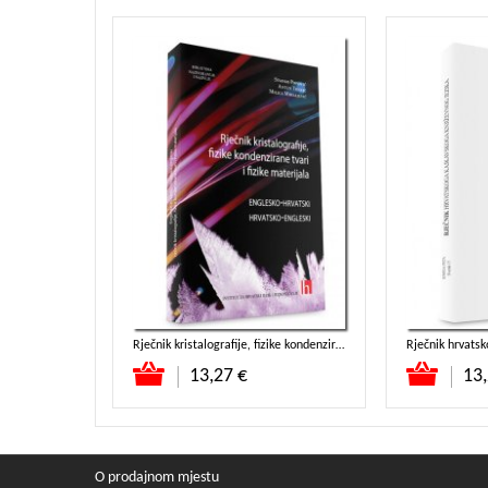
Hrvatska školska gramatika – drugo, dopunjeno izdanje
Rječnik kristalografije, fizike kondenzirane tvari i fizike materijala
Dodaj u koša
13,27 €
13,
O prodajnom mjestu