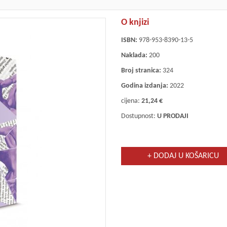
O knjizi
ISBN:
978-953-8390-13-5
Naklada:
200
Broj stranica:
324
Godina izdanja:
2022
cijena:
21,24 €
Dostupnost:
U PRODAJI
+ DODAJ U KOŠARICU