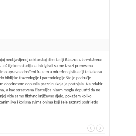
joj neobjavljenoj doktorskoj disertaciji
Biblizmi u hrvatskome
Još tijekom studija zaintrigirali su me izrazi prenesena
istimo upravo određeni frazem u određenoj situaciji te kako su
 biblijske frazeologije i paremiologije što je područje
jim doprinosom dopunila prazninu koja je postojala. Na odabir
gama, a kao strastvena čitateljica nisam mogla dopustiti da ne
 njoj vide samo fiktivno književno djelo, pokažem koliko
zanimljiva i korisna svima onima koji žele saznati podrijetlo