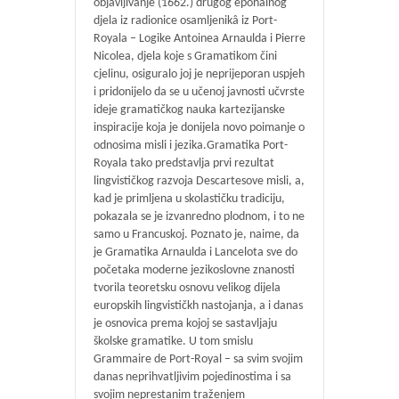
objavljivanje (1662.) drugog epohalnog
djela iz radionice osamljenikâ iz Port-
Royala – Logike Antoinea Arnaulda i Pierre
Nicolea, djela koje s Gramatikom čini
cjelinu, osiguralo joj je neprijeporan uspjeh
i pridonijelo da se u učenoj javnosti učvrste
ideje gramatičkog nauka kartezijanske
inspiracije koja je donijela novo poimanje o
odnosima misli i jezika.Gramatika Port-
Royala tako predstavlja prvi rezultat
lingvističkog razvoja Descartesove misli, a,
kad je primljena u skolastičku tradiciju,
pokazala se je izvanredno plodnom, i to ne
samo u Francuskoj. Poznato je, naime, da
je Gramatika Arnaulda i Lancelota sve do
početaka moderne jezikoslovne znanosti
tvorila teoretsku osnovu velikog dijela
europskih lingvističkh nastojanja, a i danas
je osnovica prema kojoj se sastavljaju
školske gramatike. U tom smislu
Grammaire de Port-Royal – sa svim svojim
danas neprihvatljivim pojedinostima i sa
svojim neprestanim traženjem