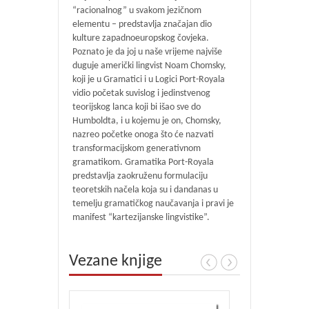
“racionalnog” u svakom jezičnom
elementu – predstavlja značajan dio
kulture zapadnoeuropskog čovjeka.
Poznato je da joj u naše vrijeme najviše
duguje američki lingvist Noam Chomsky,
koji je u Gramatici i u Logici Port-Royala
vidio početak suvislog i jedinstvenog
teorijskog lanca koji bi išao sve do
Humboldta, i u kojemu je on, Chomsky,
nazreo početke onoga što će nazvati
transformacijskom generativnom
gramatikom. Gramatika Port-Royala
predstavlja zaokruženu formulaciju
teoretskih načela koja su i dandanas u
temelju gramatičkog naučavanja i pravi je
manifest “kartezijanske lingvistike”.
Vezane knjige