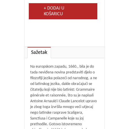
+ DODAJ U
KOŠARICU
Sažetak
Na europskom zapadu, 1660., bila je do
tada neviđena novina predstaviti djelo o
filozofiji jezika polazeći od narodnog, a ne
od latinskog jezika, dakle obraćajući se
čitatelju koji nije bio latinist: Grammaire
générale et raisonnée, što su je napisali
Antoine Arnauld i Claude Lancelot upravo
je zbog toga izvršila mnogo veći utjecaj
nego latinske rasprave Scaligera,
Sanctiusa i Campanelle koje su joj
prethodile. Gotovo istovremeno