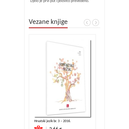
Djelo je prvi put cjelovito prevedeno.
Vezane knjige
Kratki navuk za pravopìszanye horvatzko za pòtrebnozt nàrodnih skol
Hrvatski jezik br. 3 – 2016.
Hrvatski jezik br
Dodaj u košaricu
Dodaj u koša