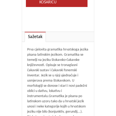
KOŠARICU
Sažetak
Prva cjelovita gramatika hrvatskoga jezika
pisana latinskim jezikom. Gramatika se
temelji na jeziku štokavsko-čakavske
književnosti. Opisuje se tronaglasni
čakavski sustav i čakavski fonemski
inventar. Jezik se u njoj ujednačuje i
usmjerava prema štokavskom. U
morfologiji se donose i stari i novi padežni
oblici u dativu, lokativu i
instrumentalu.Gramatika je pisana po
latinskom uzoru tako da u hrvatski jezik
unosi i neke kategorije kojih u hrvatskom
jeziku nije bilo (konjunktiv, gerundij...).