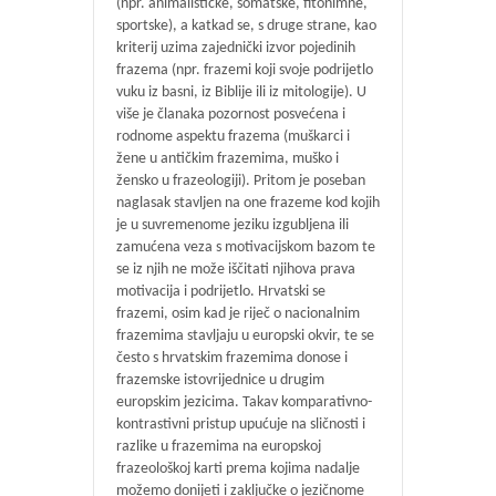
(npr. animalističke, somatske, fitonimne,
sportske), a katkad se, s druge strane, kao
kriterij uzima zajednički izvor pojedinih
frazema (npr. frazemi koji svoje podrijetlo
vuku iz basni, iz Biblije ili iz mitologije). U
više je članaka pozornost posvećena i
rodnome aspektu frazema (muškarci i
žene u antičkim frazemima, muško i
žensko u frazeologiji). Pritom je poseban
naglasak stavljen na one frazeme kod kojih
je u suvremenome jeziku izgubljena ili
zamućena veza s motivacijskom bazom te
se iz njih ne može iščitati njihova prava
motivacija i podrijetlo. Hrvatski se
frazemi, osim kad je riječ o nacionalnim
frazemima stavljaju u europski okvir, te se
često s hrvatskim frazemima donose i
frazemske istovrijednice u drugim
europskim jezicima. Takav komparativno-
kontrastivni pristup upućuje na sličnosti i
razlike u frazemima na europskoj
frazeološkoj karti prema kojima nadalje
možemo donijeti i zaključke o jezičnome