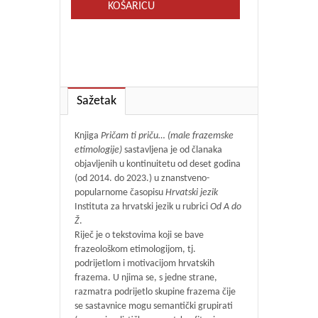
KOŠARICU
Sažetak
Knjiga
Pričam ti priču… (male frazemske
etimologije)
sastavljena je od članaka
objavljenih u kontinuitetu od deset godina
(od 2014. do 2023.) u znanstveno-
popularnome časopisu
Hrvatski jezik
Instituta za hrvatski jezik u rubrici
Od A do
Ž
.
Riječ je o tekstovima koji se bave
frazeološkom etimologijom, tj.
podrijetlom i motivacijom hrvatskih
frazema. U njima se, s jedne strane,
razmatra podrijetlo skupine frazema čije
se sastavnice mogu semantički grupirati