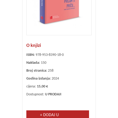
O knjizi
ISBN:
978-953-8390-18-0
Naklada:
150
Broj stranica:
258
Godina izdanja:
2024
cijena:
15,00 €
Dostupnost:
U PRODAJI
+ DODAJ U