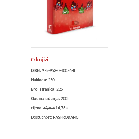
O knjizi
ISBN:
978-953-0-40036-8
Naklada:
250
Broj stranica:
225
Godina izdanja:
2008
cijena:
14,76 €
18,45 €
Dostupnost:
RASPRODANO