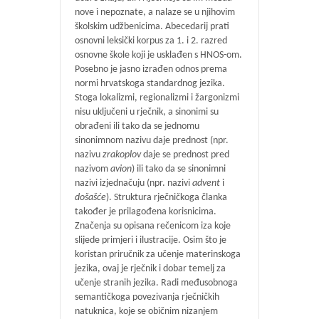
nove i nepoznate, a nalaze se u njihovim
školskim udžbenicima. Abecedarij prati
osnovni leksički korpus za 1. i 2. razred
osnovne škole koji je usklađen s HNOS-om.
Posebno je jasno izrađen odnos prema
normi hrvatskoga standardnog jezika.
Stoga lokalizmi, regionalizmi i žargonizmi
nisu uključeni u rječnik, a sinonimi su
obrađeni ili tako da se jednomu
sinonimnom nazivu daje prednost (npr.
nazivu
zrakoplov
daje se prednost pred
nazivom
avion
) ili tako da se sinonimni
nazivi izjednačuju (npr. nazivi
advent
i
došašće
). Struktura rječničkoga članka
također je prilagođena korisnicima.
Značenja su opisana rečenicom iza koje
slijede primjeri i ilustracije. Osim što je
koristan priručnik za učenje materinskoga
jezika, ovaj je rječnik i dobar temelj za
učenje stranih jezika. Radi međusobnoga
semantičkoga povezivanja rječničkih
natuknica, koje se običnim nizanjem