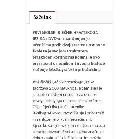
Sažetak
PRVI ŠKOLSKI RJEČNIK HRVATSKOGA
JEZIKA s DVD-om namijenjen je
učenicima prvih dvaju razreda osnovne
škole te je svojom strukturom
prilagođen korisnicima kojima je ovo
prvi susret s rječnikom i uvod u buduće
služenje leksikografskim priručnicima.
Prvi školski rječnik hrvatskoga jezika
sadržava 2 500 natuknica, a zamišljen je
kao intermedijski priručnik za učenike
prvoga i drugoga razreda osnovne škole.
Cilj je Rječnika naučiti učenike
leksikografskomu razmišljanju i pripremiti
ih za služenje pravim rječnicima. U
Rječniku su riječi s kojima se djeca susreću
u svakodnevnom životu i kojima značenje
dobro znaju, ali i riječi koje su im možda