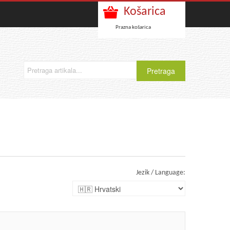
Košarica
Prazna košarica
Jezik / Language: